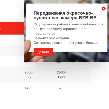
Передвижная окрасочно-
сушильная камера BZB-BF
Регулируемая рабочая зона и мобильность,
A
Q3113
Q3113A
решите проблему ограниченного
пространства
Закажите уже сегодня
1300
1300
Свяжитесь с нами, чтобы узнать больше
700
700
Детали
30
30
2500-
2500-
3500
3500
14.5
16