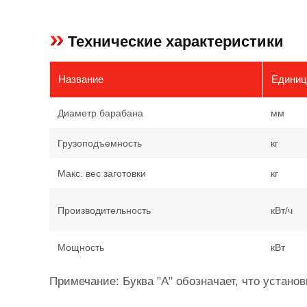
Технические характеристики
Название
Единиц
Диаметр барабана
мм
Грузоподъемность
кг
Макс. вес заготовки
кг
Производительность
кВт/ч
Мощность
кВт
Примечание: Буква "A" обозначает, что устан