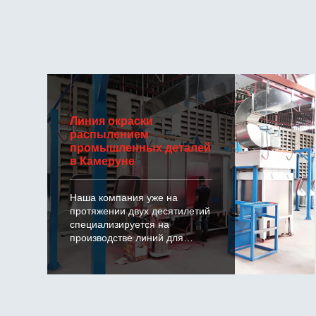
Линия окраски
распылением
промышленных деталей
в Камеруне
Наша компания уже на
протяжении двух десятилетий
специализируется на
производстве линий для
нанесения покрытий методом
распыления.