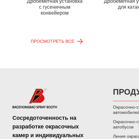
Дробеметная установка
Дробеметная у
с гусеничным
для ката
конвейером
ПРОСМОТРЕТЬ ВСЕ
ПРОД
Окрасочно-
автомобиле
Сосредоточенность на
Окрасочно-
разработке окрасочных
автобусов
камер и индивидуальных
Линия окрас