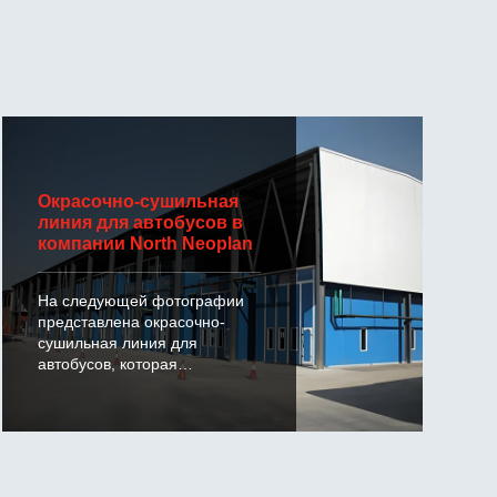
Окрасочно-сушильная
линия для автобусов в
компании North Neoplan
На следующей фотографии
представлена окрасочно-
сушильная линия для
автобусов, которая
производится нашей
компанией для North Neoplan
Bus Co., Ltd.