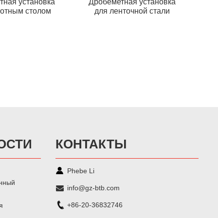
тная установка
Дробеметная установка
ротным столом
для ленточной стали
ОСТИ
КОНТАКТЫ
Phebe Li
нный
info@gz-btb.com
+86-20-36832746
я