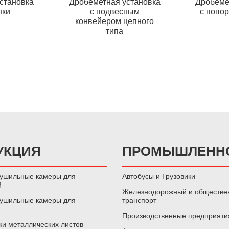
становка
Дробеметная установка
Дробеме
нки
с подвесным
с пово
конвейером цепного
типа
УКЦИЯ
ПРОМЫШЛЕНН
сушильные камеры для
Автобусы и Грузовики
й
Железнодорожный и обществе
сушильные камеры для
транспорт
Производственные предприяти
ки металлических листов