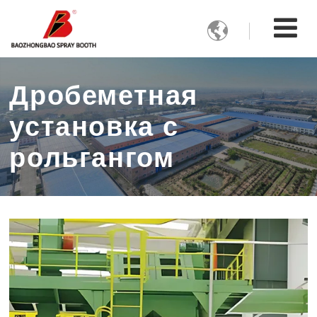

Дробеметная
установка с
рольгангом