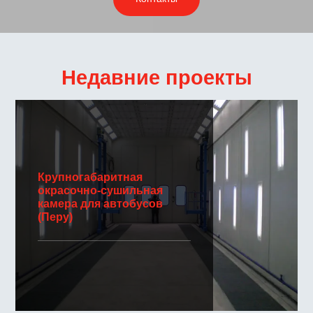
Недавние проекты
Крупногабаритная
окрасочно-сушильная
камера для автобусов
(Перу)