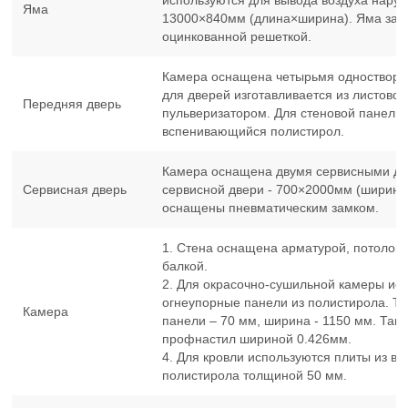
Яма
13000×840мм (длина×ширина). Яма зак
оцинкованной решеткой.
Камера оснащена четырьмя одностворч
для дверей изготавливается из листово
Передняя дверь
пульверизатором. Для стеновой панели 
вспенивающийся полистирол.
Камера оснащена двумя сервисными д
Сервисная дверь
сервисной двери - 700×2000мм (ширина
оснащены пневматическим замком.
1. Стена оснащена арматурой, потолок 
балкой.
2. Для окрасочно-сушильной камеры ис
огнеупорные панели из полистирола. Т
Камера
панели – 70 мм, ширина - 1150 мм. Так
профнастил шириной 0.426мм.
4. Для кровли используются плиты из в
полистирола толщиной 50 мм.