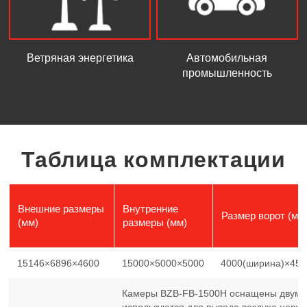
Ветряная энергетика
Автомобильная
промышленность
Таблица комплектации
Внешние размеры
Внутренние
Размер ворот (мм
(мм)
размеры (мм)
15146×6896×4600
15000×5000×5000
4000(ширина)×450
Камеры BZB-FB-1500H оснащены двумя
используются для вывода воздуха наруж