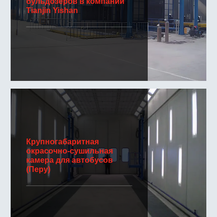
бульдозеров в компании
Tianjin Yishan
Крупногабаритная
окрасочно-сушильная
камера для автобусов
(Перу)