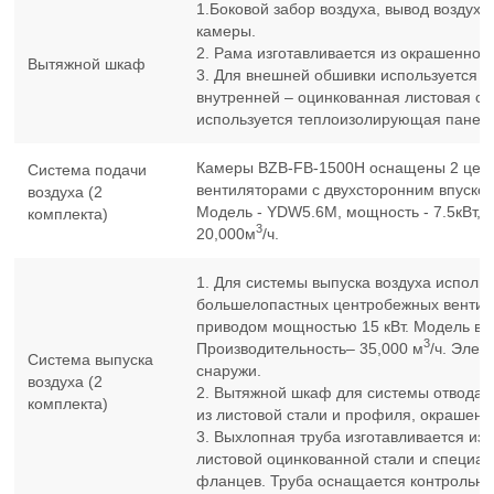
1.Боковой забор воздуха, вывод воздуха
камеры.
2. Рама изготавливается из окрашенног
Вытяжной шкаф
3. Для внешней обшивки используется 
внутренней – оцинкованная листовая ст
используется теплоизолирующая панель
Камеры BZB-FB-1500H оснащены 2 це
Система подачи
вентиляторами с двухсторонним впуском
воздуха (2
Модель - YDW5.6M, мощность - 7.5кВт, 
комплекта)
3
20,000м
/ч.
1. Для системы выпуска воздуха исполь
большелопастных центробежных вентил
приводом мощностью 15 кВт. Модель вен
3
Производительность– 35,000 м
/ч. Элек
Система выпуска
снаружи.
воздуха (2
2. Вытяжной шкаф для системы отвода в
комплекта)
из листовой стали и профиля, окрашен
3. Выхлопная труба изготавливается из
листовой оцинкованной стали и специа
фланцев. Труба оснащается контрольно